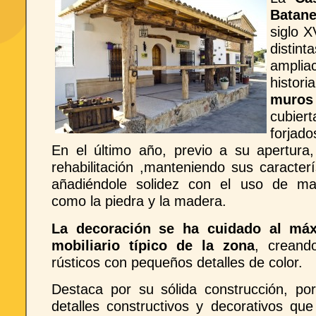
Batane
siglo X
distint
ampliac
histor
muros
cubier
forjado
En el último año, previo a su apertura
rehabilitación ,manteniendo sus caracterí
añadiéndole solidez con el uso de mate
como la piedra y la madera.
La decoración se ha cuidado al má
mobiliario típico de la zona
, creand
rústicos con pequeños detalles de color.
Destaca por su sólida construcción, po
detalles constructivos y decorativos qu